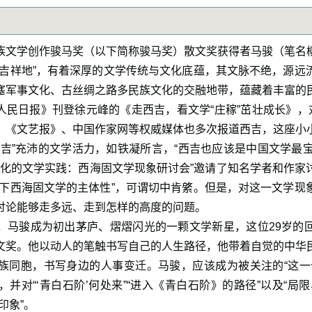
族文学创作骏马奖（以下简称骏马奖）散文奖获得者马骏（笔名
部吉祥地”，有着深厚的文学传统与文化底蕴，其文脉不绝，源远
塞军事文化、古丝绸之路多民族文化的交融地带，蕴藏着丰富的
，《人民日报》刊登徐元峰的《走西吉，看文学“庄稼”茁壮成长》，
》《文艺报》、中国作家网等权威媒体也多次报道西吉，这座小
吉”充沛的文学活力，如铁凝所言，“西吉也应该是中国文学最宝贵
现代化的文学实践：西海固文学现象研讨会”邀请了知名学者和作家
野下西海固文学的主体性”，可谓切中肯綮。但是，对这一文学现
讨论能够走多远、走到怎样的高度的问题。
，马骏成为初出茅庐、熠熠闪光的一颗文学新星，这位29岁的
文奖。他以动人的笔触书写自己的人生路径，他带着自觉的中华
族同胞，书写身边的人事变迁。马骏，应该成为被关注的“这一
并对“‘青白石阶’何处来”“进入《青白石阶》的路径”以及“局
印象”。