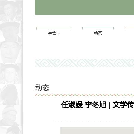
学会
动态
动态
任淑媛 李冬旭 | 文