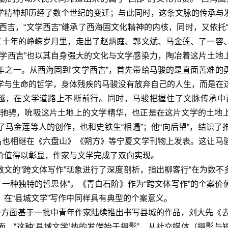
学精神却历经了数个世纪的变迁；与此同时，这条文脉的传承与
便是西吉，“文学西吉”继承了西海固文化精神的内核，同时，又依托
”三十年的峥嵘岁月里，走出了赵炳庭、郭文斌、马金莲、了一容
文学西吉”也以其自身强大的文化与文学感染力，陶冶着这片土地
年之一。从西海固到“文学西吉”，首先带给马骏的是直面苦难的
学与生命的哲学，身体残疾的马骏没有放弃自己的人生，而是在
超越，在文学道路上不断前行。同时，马骏把握住了文脉传承中
中驰骋，吮吸这片土地上的文学精华，也正是在这片文学的土地
了马金莲等人的创作，也和史铁生“相遇”；他“向后望”，结识了
作品也相继在《六盘山》《朔方》等宁夏文学刊物上发表。这让马
价值得以彰显，作家与文学完成了双向实现。
散文的“跨文体写作”现象进行了深度剖析，指出柳客行“在为数不
了一种独特的哲思体”。《青白石阶》作为“跨文体写作”的个案
》在“县城文学”写作中同样具有典型的个案意义。
，一方面基于一批中青年作家陆续推出书写县城的作品，刘大先《去
面，“这种‘县城文学’热的发端始于摄影”，从社交媒体（摄影与