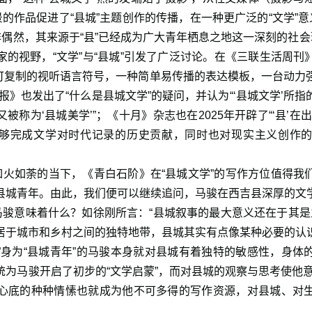
景的作品促进了“县城”主题创作的传播，在一种更广泛的“文学”意
非偶然，其来源于“县”已经成为广大青年栖息之地这一深刻的社会
家的视野，“文学”与“县城”引发了广泛讨论。在《三联生活周刊
一套可复制的视听语言符号，一种简单易传播的表达模板，一台动力
报》也发出了“什么是县城文学”的疑问，并认为“‘县城文学’所
被称为‘县城美学’”；《十月》杂志也在2025年开辟了“‘县’在
但能够完成文学对时代记录的历史贡献，同时也对现实主义创作
得如火如荼的当下，《青白石阶》在“县城文学”的写作方位值得我
县城青年。由此，我们便可以继续追问，马骏在西吉县深厚的文
马骏意味着什么？如徐刚所言：“县城叙事的最大意义还在于其是
居于城市和乡村之间的独特地带，县城其实有点像某种必要的认
”身为“县城青年”的马骏本身就对县城有着独特的敏感性，身体
为马骏开启了初步的“文学启蒙”，而对县城的观察与思考使他意识
心底的种种情愫也就成为他不可多得的写作资源，对县城、对