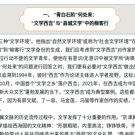
一、 “青白石阶”何处来：
“文学西吉”与“县城文学”中的柳客行
种“文学环境”，他指出“自然文学环境”或称为“社会文学环境”
骏”到“柳客行”文学身份的生成，我们应考虑到“文学西吉”对作
位行动不便的文学青年，使他在有意识/无意识中被文学所“询唤
阶’何处来”的问题进行回答之时，我们便有必要对“文学西吉”做出
以追溯到1994年，彼时“西吉”作为论述主体进入学者视野，这标
10月，中国首个“文学之乡”落户西吉；2021年，在西吉成为中
新大众文艺”蓬勃发展的当下，“文学西吉”成为典型案例。这些都
下，因为有郭文斌、了一容、马金莲、马骏等作家创作的实绩，“文
。
津冀文脉的历史流传过程中，文学发挥了十分重要的作用。”京津
字描绘西海固的文化精神：“形貌粗陋，内里高洁；铮铮铁骨，不
勤的劳动人民共同缔造出来的属于“西部”的文化礼赞。“西海固