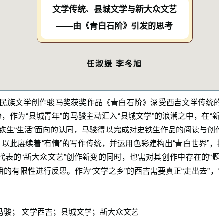
文学传统、县城文学与新大众文艺
——由《青白石阶》引发的思考
任淑媛 李冬旭
民族文学创作骏马奖获奖作品《青白石阶》深受西吉文学传统
，作为“县城青年”的马骏主动汇入“县城文学”的浪潮之中，在“新
史铁生“生活”面向的认同，马骏得以完成对史铁生作品的阅读与创
，以此赓续着“有情”的写作传统，并运用色彩建构出“青白世界”，
表的“新大众文艺”创作新变的同时，也需对其创作中存在的“题材”“
的有限性进行反思。作为“文学之乡”的西吉需要真正“走出去”，
马骏； 文学西吉；县城文学；新大众文艺