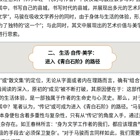
其中，书写自己的县城，书写时代的县城，并展现出多元的艺术
城文学”，马骏在吸收文学养分的同时，由于身体与生活的体验，形
为了独特的“这一个”；与此同时，其文中展现出的艺术价值与美
进行思索。
二、 生活·自传·美学：
进入《青白石阶》的路径
”或“散文集”的定位，无论从字面或者内在理路而言，确有“组
随着阅读的深入，原初的“成见”被不断打破，其原因便在于：这部
的生活体验，是一部独属于作者的生命史与心灵史。那么，对于
中？笔者认为，“传记”或可成为进入《青白石阶》的路径。“马骏
一”本身便包含着多重性与复杂性，只有从“传记”的角度入手，通过
的复杂存在。如王春林所言：“身为文学工作者的我们，都应该理直
的手段去‘必须保卫复杂’。”对于马骏而言同样如此，我们需要对