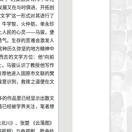
发展又在与时俱进、开拓创
“文学”这一形式对其进行了
、牛学智、火仲舫、单永珍
上人民的心灵——马骏，便
勇气。生存的苦难会激发人
这种历久弥坚的地方精神中
西吉的文学方位：他“向前
上，马骏认识了教授他写作
推荐他进入固原市文联的樊
骏意识到，救赎之道便在文
多的作品里已经显示出散文
价值已经被学界关注，笔者想
北川》、张楚 《云落图》
短视频）与电视剧、歌曲处