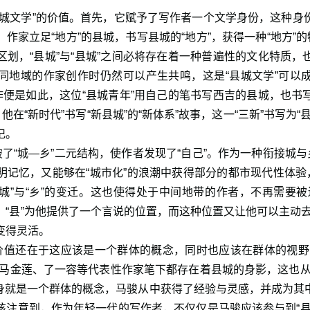
县城文学”的价值。首先，它赋予了写作者一个文学身份，这种身
作家立足“地方”的县城，书写县城的“地方”，获得一种“地方”的
区划，“县城”与“县城”之间必将存在着一种普遍性的文化特质，
同地域的作家创作时仍然可以产生共鸣，这是“县城文学”可以
创作便是如此，这位“县城青年”用自己的笔书写西吉的县城，也书
他在“新时代”书写“新县城”的“新体系”故事，这一“三新”书写为
记。
破了“城—乡”二元结构，使作者发现了“自己”。作为一种衔接城与
明记忆，又能够在“城市化”的浪潮中获得部分的都市现代性体验，
“城”与“乡”的变迁。这也使得处于中间地带的作者，不再需要被迫
“县”为他提供了一个言说的位置，而这种位置又让他可以主动去窥
变得灵活。
的价值还在于这应该是一个群体的概念，同时也应该在群体的视野
、马金莲、了一容等代表性作家笔下都存在着县城的身影，这也从
作本身就是一个群体的概念，马骏从中获得了经验与灵感，并成为其
该注意到，作为年轻一代的写作者，不仅仅是马骏应该参与到“县