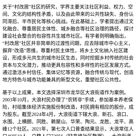
关于“村改居”社区的研究，学界主要关注社区利益、权力、空
间、文化的结构性矛盾，以及由此带来的公共性缺失、身份认
同滞后、半市民化等核心挑战。在此基础上，学者提出通过文
化融合、尊重居民主体性、城乡融合等社区治理的路径，探讨
建设社会整合的包容性共生城市社区。有学者则明确指出，
“村改居”社区并非简单的过渡性问题，应去除城市中心主义，
摒弃“改造”思维，尊重村民主体性，将乡土文化纳入社区建
设，形成多元共生的城市社区生态，同时挖掘乡村传统的社会
资本与文化潜力，推动更具包容性和多样性的社区发展方式。
通过激活乡村信任、集体记忆等资源，融合传统与现代，创造
地方特色与城市功能兼具的新型文化，重塑社区公共性。
基于以上成果，本文选择深圳市龙华区大浪街道作为案例。
2003年10月，大浪村民办理了“农转非”手续，参加基本养老保
险，村组集体经济实施股份制改造，村民拥有相应的股份，成
为股东。截至2024年4月，大浪街道下辖大浪、新石、浪口、
水围、上横朗、同胜、赖屋山、华荣、陶元、龙胜、龙平、高
峰12个社区。2021年，第七次人口普查结果显示，大浪常住人