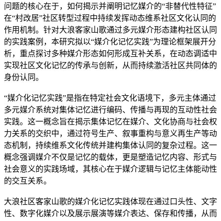
问题的核心在于，如何揭示并阐明记忆媒介的“非替代性特征”
在“村改居”社区转型过程中持续发挥动态维系社区文化认同的
作用机制。针对大浪客家山歌通过多元媒介形态建构社区认同
的实践案例，本研究拟以“媒介化记忆实践”为理论框架展开分
析，重点探讨多种媒介形态如何形成互补关系，在动态调适中
实现社区文化记忆的传承与创新，从而持续激活社区共同体的
身份认同。
“媒介化记忆实践”是指在特定社会文化语境下，多元主体通过
多元媒介系统对集体记忆进行编码、传播与再现的互动性社会
实践。这一概念旨在揭示集体记忆在媒介、文化协商与社会权
力关系的交织中，通过符号生产、叙事重构与意义再生产等动
态机制，持续维系文化传统并建构集体认同的复杂过程。这一
概念强调媒介不仅是记忆的载体，更是塑造记忆内容、形式与
社会意义的实践场域，其核心在于媒介逻辑与记忆主体能动性
的交互关系。
大浪社区客家山歌的媒介化记忆实践体现在通过口头性、文字
性、数字化媒介以及展示展演等媒介表达、保存和传播，从而