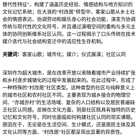
替代性特征”，构建了涵盖历史经验、情感结构与地方知识的
文化记忆系统；在大浪的“村改居”转型中，客家山歌从乡土社
会的情感表达、协调劳动和娱乐身心的社会功能，演变为协调
传统与现代性的文化符号，并且通过演唱空间的重构与多元主
体的协同创新维系社区认同。这一过程揭示了口头传统在技术
媒介迭代与社会结构变迁中的适应性生存机制。
关键词：
客家山歌；城市化；媒介；仪式展演；社区认同
深圳作为超大城市，是在改革开放以来随着城市产业持续扩张
和乡村逐步城镇化的过程中发展起来的。在此过程中，形成了
一种特殊的“村改居”社区类型。这种类型的社区与纯粹意义上
的城市社区和农村社区不同，主要表现为城乡接合的物理空
间、“亦城亦村”的生活场域、复杂的人口结构以及居民普遍缺
乏社区认同感。反映在文化方面，则是社区既具有独特的历史
记忆和文化符号，同时也面临如何构建社区认同的现实课题。
原因在于，无论是在生活空间、生计模式，还是居民主体及其
文化认同等方面，“村改居”社区都呈现出显著的异质性。