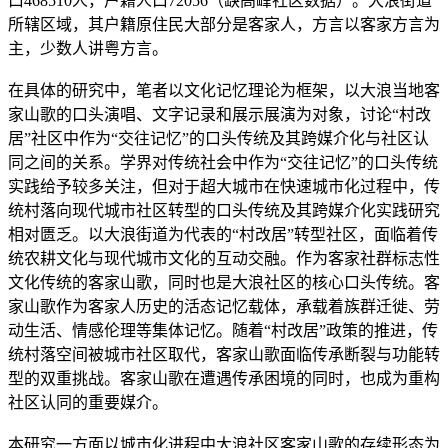
口468510人，户籍人口72056（缺高峰社区数据）。大浪街道
所辖区域，其户籍原住民大部分是客家人，方言以客家方言为
主，少数人讲粤方言。
在具体的研究中，笔者以文化记忆理论为框架，以大浪当地客
家山歌的口头演唱、文字记录和展示展演为对象，讨论“村改
居”社区中作为“交往记忆”的口头传统及其跨媒介化与社区认
同之间的关系。学界对传统社会中作为“交往记忆”的口头传统
实践给予较多关注，但对于超大城市在快速城市化过程中，传
统村落向现代城市社区转型的口头传统及其跨媒介化实践研究
相对匮乏。以大浪街道为代表的“村改居”转型社区，面临着传
统农耕文化与现代城市文化的互动交融。作为客家社群标志性
文化传统的客家山歌，同时也是大浪社区的核心口头传统。客
家山歌作为客家人历史的活态记忆载体，承载着族群迁徙、劳
动生活、情感伦理等集体记忆。随着“村改居”政策的推进，传
统村落空间被城市社区取代，客家山歌面临传承断裂与功能转
型的双重挑战。客家山歌在遭遇传承困境的同时，也成为重构
社区认同的重要媒介。
本研究一方面以城市化进程中大浪社区客家山歌的存续形态为