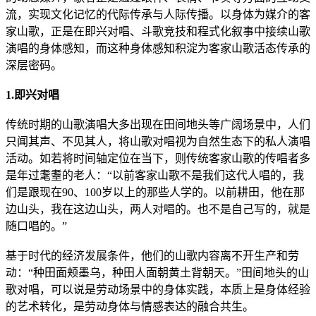
流，实现文化记忆的代际传承与人际传播。以身体为媒介的客
家山歌，正是在即兴对唱、斗歌竞技和程式化叙事中接续山歌
演唱的身体感知，而这种身体感知积淀为客家山歌活态传承的
深层密码。
1.即兴对唱
传统时期的山歌演唱大多出现在田间地头等广阔场景中，人们
只闻其声、不见其人，将山歌对唱视为自然生态下的私人演唱
活动。如若将时间轴定位在当下，则传统客家山歌的传唱者多
是年过耄耋的老人：“以前客家山歌不是我们这代人唱的，我
们是跟现在90、100岁以上的那些人学的。以前耕田，他在那
边山头，我在这边山头，两人对唱的。也不是自己写的，就是
随口唱的。”
基于时代的经济发展条件，他们的山歌内容离不开生产和劳
动：“种田面颊墨乌，种田人面朝黄土背朝天。”田间地头的山
歌对唱，可以说是劳动场景中的身体实践，本质上是身体经验
的艺术转化，是劳动身体与情感表达的融合共生。