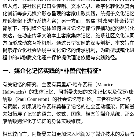
切入点，将社区内以口头传唱、文本记录、数字化转化及舞台
化创新等多元媒介形态呈现的客家山歌实践，统摄于文化记忆
理论框架下进行系统考察；另一方面，聚焦“村改居”社会转型
背景下，不同媒介载体如何通过记忆存储与传播功能的差异化
表达，在动态传承大浪本土客家集体记忆、维系社区文化认同
方面形成动态互补机制。通过典型案例的深度剖析，本文旨在
揭示媒介化社会语境中文化记忆的传承机制，为新型城镇化进
程中的非物质文化遗产保护提供理论依据与实践路径。
一、媒介化记忆实践的“非替代性特征”
有关记忆的研究，主要有莫里斯•哈布瓦赫（Maurice
Halbwachs）的集体记忆、阿斯曼夫妇的文化记忆以及保罗•康
纳顿（Paul Connerton）的社会记忆等理论。三者在理论上各
有贡献，如果说哈布瓦赫奠基了记忆的社会互动框架，阿斯曼
夫妇拓展了记忆的语言、仪式、图像、档案等媒介系统，那么
康纳顿则深化了记忆的身体实践维度。
相比较而言，阿斯曼夫妇更加深入地阐发了媒介技术的发展与