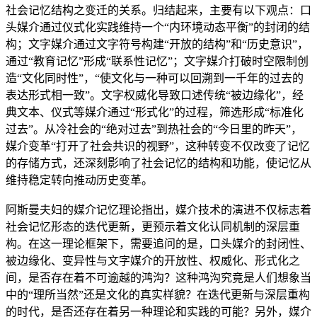
社会记忆结构之变迁的关系。归结起来，主要有以下观点：口
头媒介通过仪式化实践维持一个“内环境动态平衡”的封闭的结
构；文字媒介通过文字符号构建“开放的结构”和“历史意识”，
通过“教育记忆”形成“联系性记忆”；文字媒介打破时空限制创
造“文化同时性”，“使文化与一种可以回溯到一千年的过去的
表达形式相一致”。文字权威化导致口述传统“被边缘化”，经
典文本、仪式等媒介通过“形式化”的过程，筛选形成“标准化
过去”。从冷社会的“绝对过去”到热社会的“今日里的昨天”，
媒介变革“打开了社会共识的视野”，这种转变不仅改变了记忆
的存储方式，还深刻影响了社会记忆的结构和功能，使记忆从
维持稳定转向推动历史变革。
阿斯曼夫妇的媒介记忆理论指出，媒介技术的演进不仅标志着
社会记忆形态的迭代更新，更预示着文化认同机制的深层重
构。在这一理论框架下，需要追问的是，口头媒介的封闭性、
被边缘化、变异性与文字媒介的开放性、权威化、形式化之
间，是否存在着不可逾越的鸿沟？这种鸿沟究竟是人们想象当
中的“理所当然”还是文化的真实样貌？在迭代更新与深层重构
的时代，是否还存在着另一种理论和实践的可能？另外，媒介