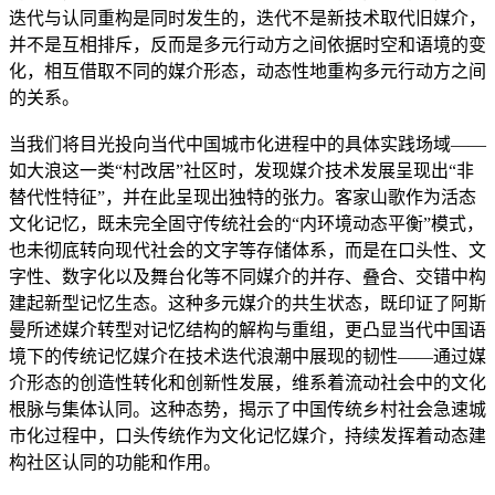
迭代与认同重构是同时发生的，迭代不是新技术取代旧媒介，
并不是互相排斥，反而是多元行动方之间依据时空和语境的变
化，相互借取不同的媒介形态，动态性地重构多元行动方之间
的关系。
当我们将目光投向当代中国城市化进程中的具体实践场域——
如大浪这一类“村改居”社区时，发现媒介技术发展呈现出“非
替代性特征”，并在此呈现出独特的张力。客家山歌作为活态
文化记忆，既未完全固守传统社会的“内环境动态平衡”模式，
也未彻底转向现代社会的文字等存储体系，而是在口头性、文
字性、数字化以及舞台化等不同媒介的并存、叠合、交错中构
建起新型记忆生态。这种多元媒介的共生状态，既印证了阿斯
曼所述媒介转型对记忆结构的解构与重组，更凸显当代中国语
境下的传统记忆媒介在技术迭代浪潮中展现的韧性——通过媒
介形态的创造性转化和创新性发展，维系着流动社会中的文化
根脉与集体认同。这种态势，揭示了中国传统乡村社会急速城
市化过程中，口头传统作为文化记忆媒介，持续发挥着动态建
构社区认同的功能和作用。