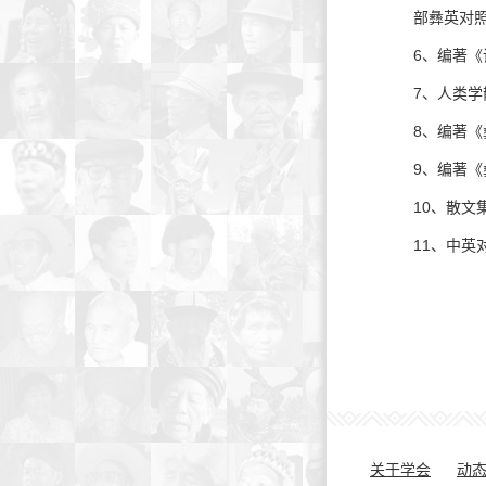
部彝英对
6、编著《
7、人类学
8、编著《
9、编著《
10、散文
11、中英
关于学会
动